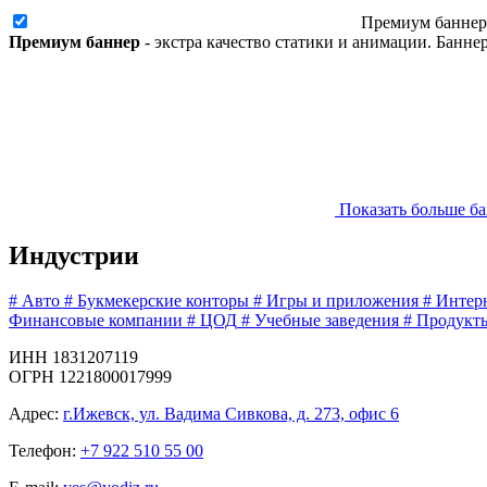
Премиум баннер
Премиум баннер
- экстра качество статики и анимации. Банн
Показать больше б
Индустрии
#
Авто
#
Букмекерские конторы
#
Игры и приложения
#
Интер
Финансовые компании
#
ЦОД
#
Учебные заведения
#
Продукт
ИНН 1831207119
ОГРН 1221800017999
Адрес:
г.Ижевск, ул. Вадима Сивкова, д. 273, офис 6
Телефон:
+7 922 510 55 00