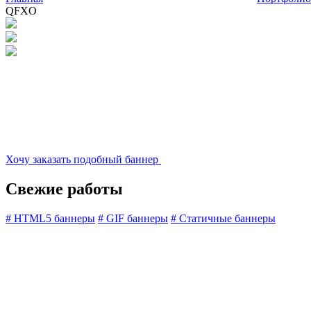
QFXO
Хочу заказать подобный баннер
Свежие работы
#
HTML5 баннеры
#
GIF баннеры
#
Статичные баннеры