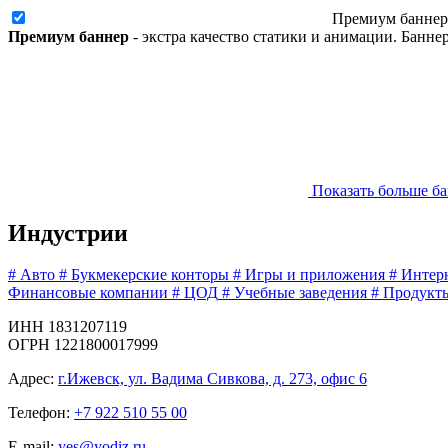
Премиум баннер
Премиум баннер
- экстра качество статики и анимации. Банн
Показать больше б
Индустрии
#
Авто
#
Букмекерские конторы
#
Игры и приложения
#
Интер
Финансовые компании
#
ЦОД
#
Учебные заведения
#
Продукт
ИНН 1831207119
ОГРН 1221800017999
Адрес:
г.Ижевск, ул. Вадима Сивкова, д. 273, офис 6
Телефон:
+7 922 510 55 00
E-mail:
yes@yodiz.ru