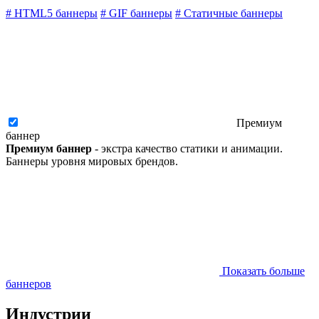
#
HTML5 баннеры
#
GIF баннеры
#
Статичные баннеры
Премиум
баннер
Премиум баннер
- экстра качество статики и анимации.
Баннеры уровня мировых брендов.
Показать больше
баннеров
Индустрии