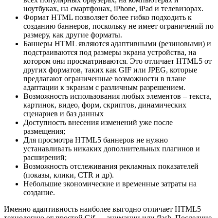
ноутбуках, на смартфонах, iPhone, iPad и телевизорах.
Формат HTML позволяет более гибко подходить к
созданию баннеров, поскольку не имеет ограничений по
размеру, как другие форматы.
Баннеры HTML являются адаптивными (резиновыми) и
подстраиваются под размеры экрана устройства, на
котором они просматриваются. Это отличает HTML5 от
других форматов, таких как GIF или JPEG, которые
предлагают ограниченные возможности в плане
адаптации к экранам с различным разрешением.
Возможность использования любых элементов – текста,
картинок, видео, форм, скриптов, динамических
сценариев и баз данных
Доступность внесения изменений уже после
размещения;
Для просмотра HTML5 баннеров не нужно
устанавливать никаких дополнительных плагинов и
расширений;
Возможность отслеживания рекламных показателей
(показы, клики, CTR и др).
Небольшие экономические и временные затраты на
создание.
Именно адаптивность наиболее выгодно отличает HTML5
технологию от простой Gif — анимации или flash. Последние